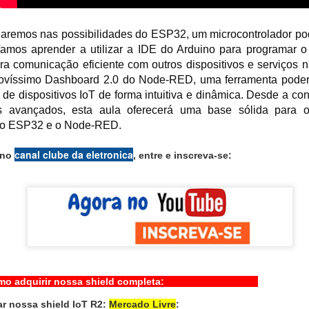
aremos nas possibilidades do ESP32, um microcontrolador pode
ender:
 Vamos aprender a utilizar a IDE do Arduino para programar 
icial do ambiente de desenvolvimento no WOKWI.
comunicação eficiente com outros dispositivos e serviços na
 WiFi no ESP32.
ovíssimo Dashboard 2.0 do Node-RED, uma ferramenta poder
o Mosquitto Broker (MQTT) para comunicação de dados.
 de dispositivos IoT de forma intuitiva e dinâmica. Desde a co
detalhado para implementar a conexão WiFi e MQTT.
os avançados, esta aula oferecerá uma base sólida para 
m o ESP32 e o Node-RED.
IDE do Arduino
canal clube da eletronica
 no
, entre e inscreva-se:
ica.com.br
o à programação com Arduino IDE e ESP32 no WOKWI
do o ESP32 ao WiFi e o Broker Mosquitto
lva
otecas para conexão com o WiFi e MQTT 
irir nossa shield completa:
ent.h
>
r nossa shield IoT R2:
Mercado Livre
: