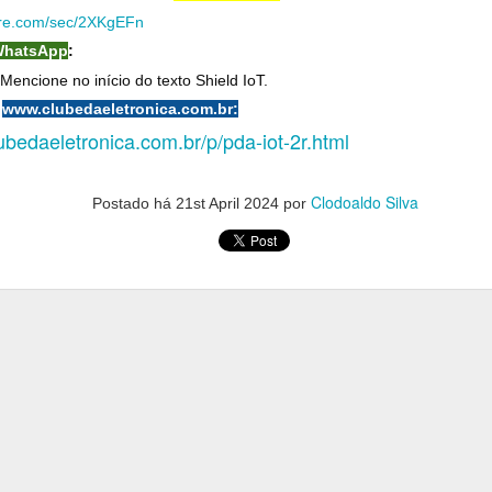
esso a rede e ao broker.
ivre.com/sec/2XKgEFn
okwi-GUEST"
;
hatsApp
:
 = 
""
;
 Mencione no início do texto Shield IoT.
er = 
"test.mosquitto.org"
;
:
www.clubedaeletronica.com.br:
ubedaeletronica.com.br/p/pda-iot-2r.html
ient; 
(WOKWI_Client);
Clodoaldo Silva
Postado há
21st April 2024
por
ing to "
);
A);
ssword);
() != WL_CONNECTED) {