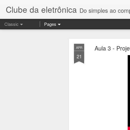
Clube da eletrônica
Do simples ao compl
Classic
Pages
# Aula 06 
MAY
Aula 3 - Proj
APR
22
21
Nesta vídeo/aula, v
usando a plataforma 
IoT que desejam exp