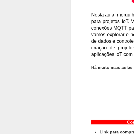
Nesta aula, mergulh
O que você vai apr
para projetos IoT.
Configuração in
conexões MQTT para 
Configuração do
vamos explorar o n
Integração com 
de dados e controle
Código exemplo 
criação de projet
aplicações IoT co
O Código usando a 
Há muito mais aulas
//www.clubedaeletron
//Curso - Introduçã
//Aula 06 - Conectan
//Autor: Clodoaldo Si
//Inclusão das bibli
#include
<
WiFi.h
>
Como adqu
#include
<
PubSubCli
Link para compra